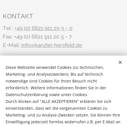
KONTAKT
Tel.:
+49 (0) 6621 911 20 5 - 0
Fax: +49 (0) 6621 911 20 5 - 7
E-Mail:
info@kanzlei-hersfeld.de
STAY IN TOUCH
Diese Webseite verwendet Cookies (zu technischen,
Marketing- und Analysezwecken). Bis auf technisch
Anwalt.de
notwendige sind Cookies für Ihren Besuch nicht
erforderlich. Weitere Informationen finden Sie in der
Instagram
Datenschutzerklärung sowie unter Cookies.
Durch klicken auf "ALLE AKZEPTIEREN" erklären Sie sich
Impressum
|
Datenschutzhinweise
|
Cookies
|
einverstanden, dass wir die vorgenannten Cookies zu
Marketing- und zu Analyse-Zwecken setzen. Sie können Ihre
Rechtliche Hinweise
Einwillligung jederzeit formlos widerrufen z.B. per E-Mail an