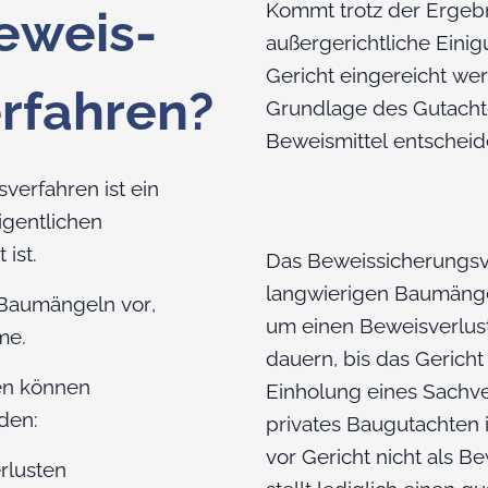
Kommt trotz der Ergeb
Beweis-
außergerichtliche Eini
Gericht eingereicht we
rfahren?
Grundlage des Gutacht
Beweismittel entschei
verfahren ist ein
igentlichen
ist.
Das Beweissicherungsve
langwierigen Baumängel
 Baumängeln vor,
um einen Beweisverlus
me.
dauern, bis das Gerich
en können
Einholung eines Sachve
rden:
privates Baugutachten is
vor Gericht nicht als B
rlusten