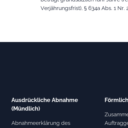
Verjährungsfrist), § 634a Abs. 1 Nr.
Ausdrückliche Abnahme
Förmlic
(Mündlich)
Zusamme
Abnahmeerklärung des
Auftragg