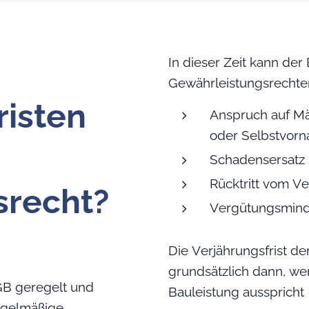
In dieser Zeit kann de
Gewährleistungsrecht
risten
Anspruch auf Mä
oder Selbstvor
Schadensersatz
Rücktritt vom Ve
srecht?
Vergütungsmind
Die Verjährungsfrist d
grundsätzlich dann, w
GB geregelt und
Bauleistung ausspricht
regelmäßige