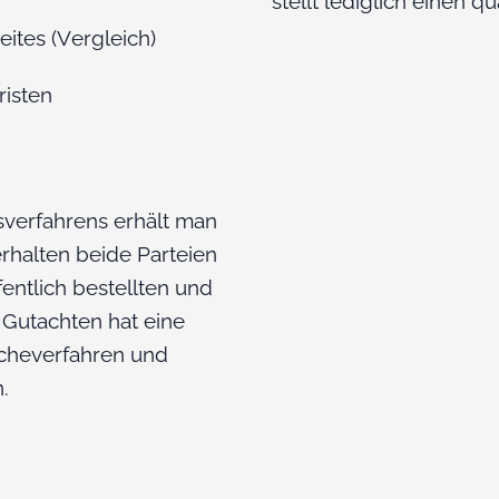
stellt lediglich einen qu
ites (Vergleich)
isten
sverfahrens erhält man
erhalten beide Parteien
fentlich bestellten und
 Gutachten hat eine
acheverfahren und
.