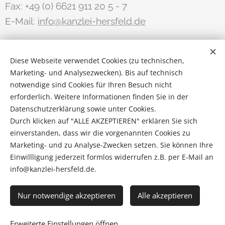
Fax: +49 (0) 6621 911 20 5 - 7
E-Mail:
info@kanzlei-hersfeld.de
STAY IN TOUCH
Diese Webseite verwendet Cookies (zu technischen,
Marketing- und Analysezwecken). Bis auf technisch
Anwalt.de
notwendige sind Cookies für Ihren Besuch nicht
erforderlich. Weitere Informationen finden Sie in der
Instagram
Datenschutzerklärung sowie unter Cookies.
Durch klicken auf "ALLE AKZEPTIEREN" erklären Sie sich
Impressum
|
Datenschutzhinweise
|
Cookies
|
einverstanden, dass wir die vorgenannten Cookies zu
Marketing- und zu Analyse-Zwecken setzen. Sie können Ihre
Rechtliche Hinweise
Einwillligung jederzeit formlos widerrufen z.B. per E-Mail an
info@kanzlei-hersfeld.de.
© 2026 ALBRECHT
Cookies
Nur notwendige akzeptieren
Alle akzeptieren
Sprachen
Erweiterte Einstellungen öffnen