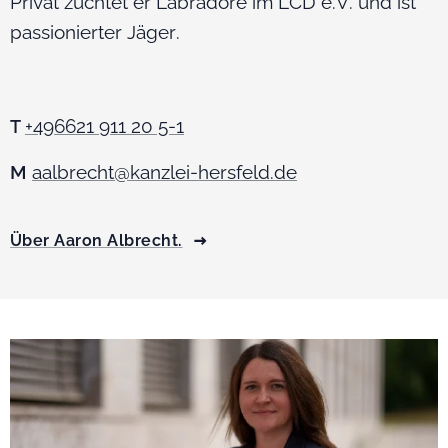
Privat züchtet er Labradore im LCD e.V. und ist
passionierter Jäger.
+496621 911 20 5-1
T
M
aalbrecht@kanzlei-hersfeld.de
Über Aaron Albrecht.