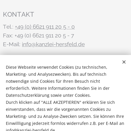
KONTAKT
Tel.:
+49 (0) 6621 911 20 5 - 0
Fax: +49 (0) 6621 911 20 5 - 7
E-Mail:
info@kanzlei-hersfeld.de
STAY IN TOUCH
Diese Webseite verwendet Cookies (zu technischen,
Marketing- und Analysezwecken). Bis auf technisch
Anwalt.de
notwendige sind Cookies für Ihren Besuch nicht
erforderlich. Weitere Informationen finden Sie in der
Instagram
Datenschutzerklärung sowie unter Cookies.
Durch klicken auf "ALLE AKZEPTIEREN" erklären Sie sich
Impressum
|
Datenschutzhinweise
|
Cookies
|
einverstanden, dass wir die vorgenannten Cookies zu
Marketing- und zu Analyse-Zwecken setzen. Sie können Ihre
Rechtliche Hinweise
Einwillligung jederzeit formlos widerrufen z.B. per E-Mail an
info@kanzlei-hersfeld.de.