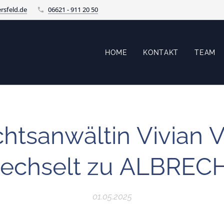
rsfeld.de
06621 - 911 20 50
HOME
KONTAKT
TEAM
htsanwältin Vivian 
echselt zu ALBREC
01.05.2025